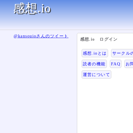
感想.io
@kansouioさんのツイート
感想.io ログイン
感想.ioとは
サークル
読者の機能
FAQ
お
運営について