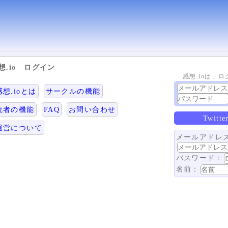
想.io ログイン
感想.ioは、
感想.ioとは
サークルの機能
読者の機能
FAQ
お問い合わせ
Twit
運営について
メールアドレ
パスワード：
名前：