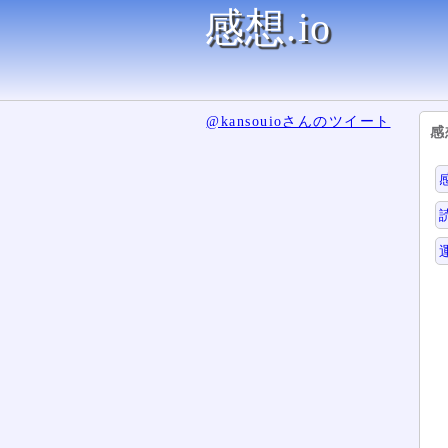
感想.io
@kansouioさんのツイート
感