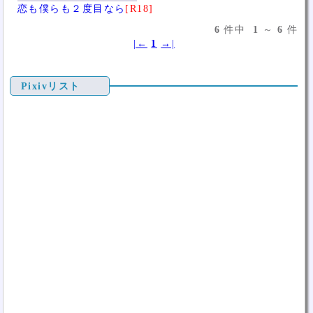
恋も僕らも２度目なら
[R18]
6
件中
1
～
6
件
|←
1
→|
Pixivリスト