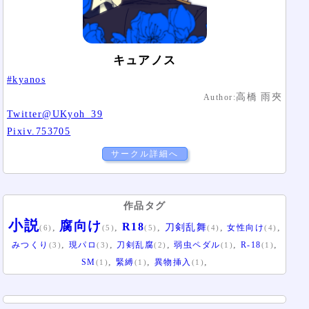
キュアノス
#kyanos
高橋 雨夾
Author:
Twitter@UKyoh_39
Pixiv.753705
サークル詳細へ
作品タグ
小説
腐向け
R18
,
,
,
,
,
刀剣乱舞
女性向け
(6)
(5)
(5)
(4)
(4)
,
,
,
,
,
みつくり
現パロ
刀剣乱腐
弱虫ペダル
R-18
(3)
(3)
(2)
(1)
(1)
,
,
,
SM
緊縛
異物挿入
(1)
(1)
(1)