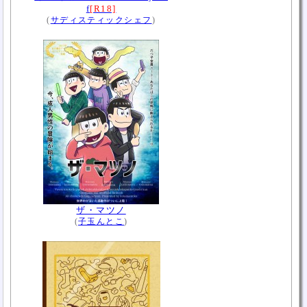
f
[R18]
(
サディスティックシェフ
)
ザ・マツノ
(
子玉んとこ
)