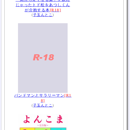
じゃったトド松をあつしくん
が介抱する本
[R18]
(
子玉んとこ
)
バンドマンとサラリーマン
[R1
8]
(
子玉んとこ
)