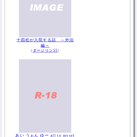
十四松が入院する話 ～外泊
編～
(
ダージリン55
)
あい うぉん ゆー all to mysel