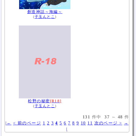
創造神話～海編～
(
子玉んとこ
)
松野の秘密
[R18]
(
子玉んとこ
)
131
件中
37
～
48
件
|←
< 前のページ
1
2
3
4
5
6
7
8
9
10
11
次のページ >
→
|