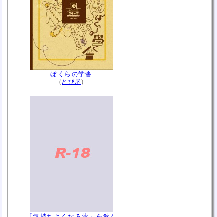
ぼくらの学舎
(
とび屋
)
「気持ちよくなる薬」を飲ん