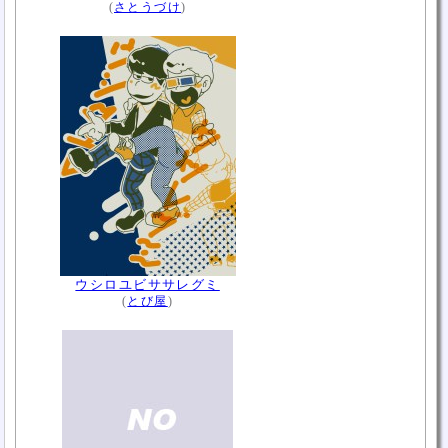
(
さとうづけ
)
ウシロユビササレグミ
(
とび屋
)