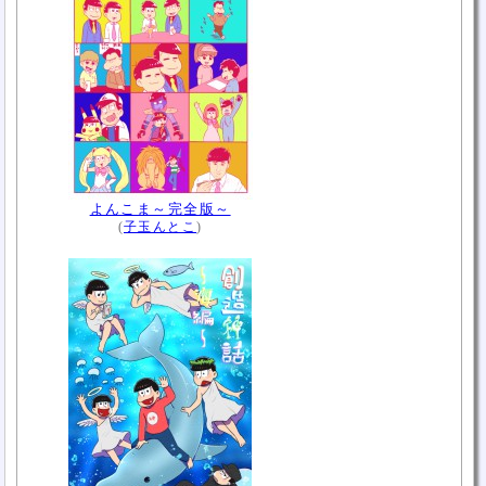
よんこま～完全版～
(
子玉んとこ
)