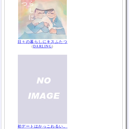
日々の暮らしにキスふたつ
(
DARLING
)
初デートはかっこわるい。