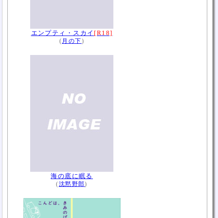
エンプティ・スカイ
[R18]
(
月の下
)
海の底に眠る
(
沈黙野郎
)