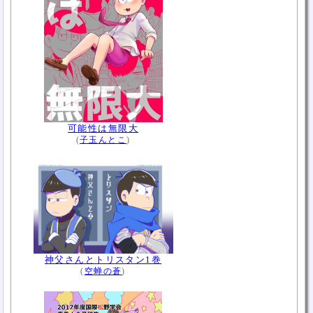
可能性は無限大
(
子玉んとこ
)
神父さんとトリスタン1巻
(
空蝉の蒼
)