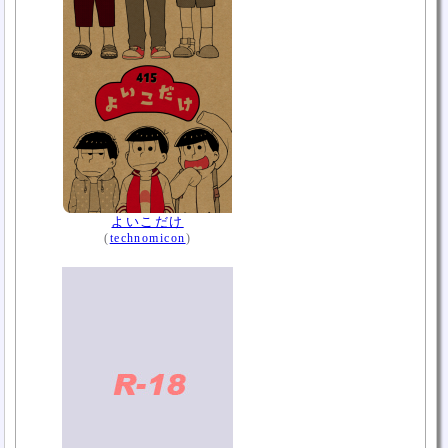
よいこだけ
(
technomicon
)