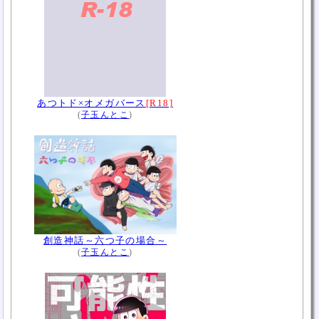
あつトド×オメガバース
[R18]
(
子玉んとこ
)
創造神話～六つ子の場合～
(
子玉んとこ
)