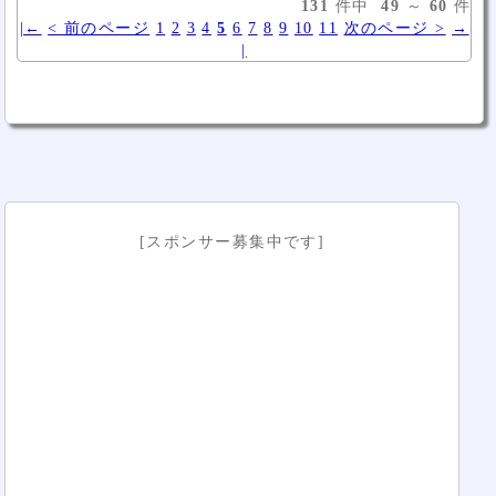
131
件中
49
～
60
件
|←
< 前のページ
1
2
3
4
5
6
7
8
9
10
11
次のページ >
→
|
[スポンサー募集中です]