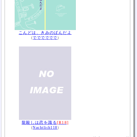
こんどは、きみのばんだよ
(
でででででで
)
龍殺しは恋を識る
[R18]
(
Nachtlich118
)