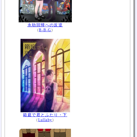
永劫回帰への反逆
(
B-B-G
)
箱庭で君とふたり・下
(
Lullaby
)