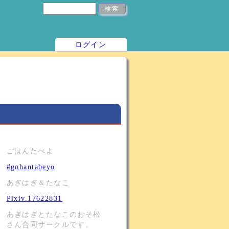
ログイン
ごはんたべよ
#gohantabeyo
あぎはぎ＆たなこ
Pixiv.17622831
あぎはぎとたなこのおそ松
さん合同サークルです。