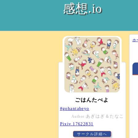
感想.io
ホ
ごはんたべよ
#gohantabeyo
あぎはぎ＆たなこ
Author:
Pixiv.17622831
サークル詳細へ