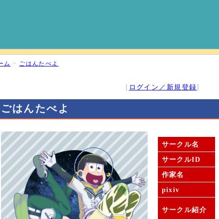
ーム
>
ごはんたべよ
[
ログイン／新規登録
]
ごはんたべよ
サークル名
サークルID
作家名
pixiv
サークル紹介