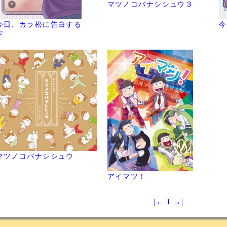
マツノコバナシシュウ３
今日、カラ松に告白する
今
下
マツノコバナシシュウ
アイマツ！
|←
1
→|