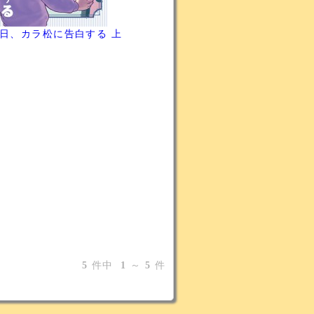
日、カラ松に告白する 上
5
件中
1
～
5
件