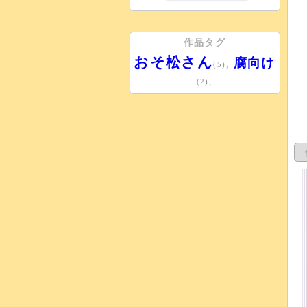
作品タグ
おそ松さん
腐向け
,
(5)
,
(2)