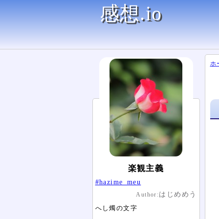
感想.io
ホ
楽観主義
#hazime_meu
はじめめう
Author:
へし燭の文字