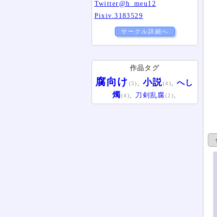
Twitter@h_meu12
Pixiv.3183529
サークル詳細へ
作品タグ
腐向け
小説
へし
,
,
(5)
(4)
燭
,
,
刀剣乱腐
(4)
(2)