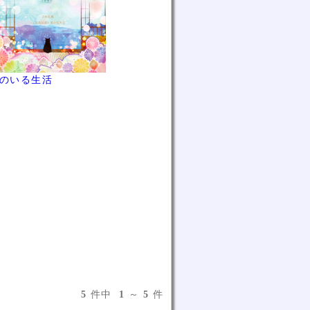
のいる生活
5
件中
1
～
5
件