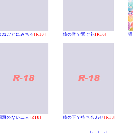
まねごとにみちる
[R18]
鐘の音で繋ぐ花
[R18]
猫
問題のない二人
[R18]
鐘の下で待ち合わせ
[R18]
|←
1
→|