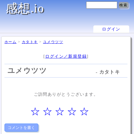
感想.io
ログイン
ホーム
>
カタトキ
>
ユメウツツ
[
ログイン／新規登録
]
ユメウツツ
- カタトキ
ご訪問ありがとうございます。
☆
☆
☆
☆
☆
コメントを書く