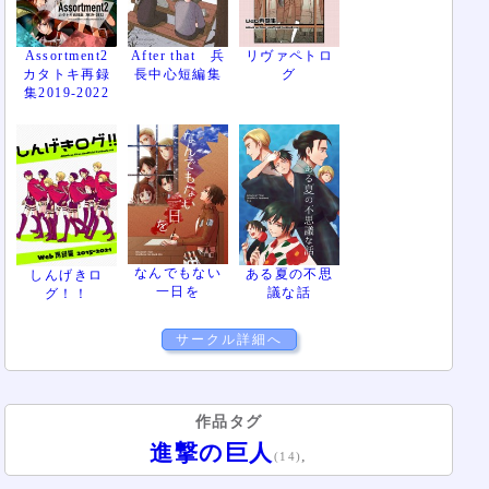
Assortment2
After that 兵
リヴァペトロ
カタトキ再録
長中心短編集
グ
集2019-2022
なんでもない
ある夏の不思
しんげきロ
一日を
議な話
グ！！
サークル詳細へ
作品タグ
進撃の巨人
,
(14)