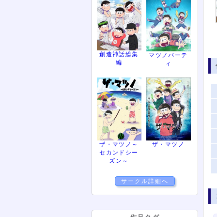
創造神話総集
マツノパーテ
編
ィ
ザ・マツノ～
ザ・マツノ
セカンドシー
ズン～
サークル詳細へ