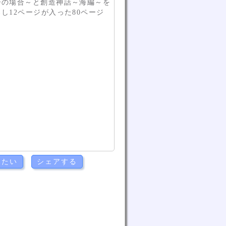
子の場合～と創造神話～海編～を
し12ページが入った80ページ
みたい
シェアする