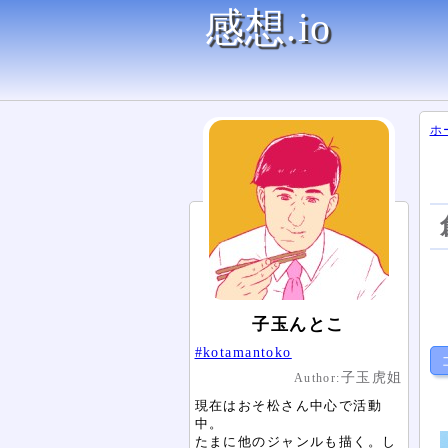
感想.io
ホ
子玉んとこ
#kotamantoko
子玉虎姐
Author:
現在はおそ松さん中心で活動
中。
たまに他のジャンルも描く。し