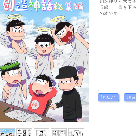
創造神話～六つ
収録し、書き下ろ
の本です。
読んだ
読