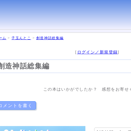
ーム
>
子玉んとこ
>
創造神話総集編
[
ログイン／新規登録
]
創造神話総集編
この本はいかがでしたか？ 感想をお寄せ
コメントを書く