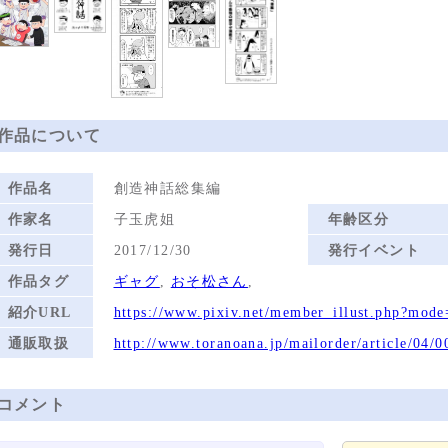
作品について
作品名
創造神話総集編
作家名
子玉虎姐
年齢区分
発行日
2017/12/30
発行イベント
作品タグ
ギャグ
,
おそ松さん
,
紹介URL
https://www.pixiv.net/member_illust.php?mod
通販取扱
http://www.toranoana.jp/mailorder/article/04
コメント