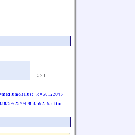
Ｃ93
e=medium&illust_id=66123048
/0030/59/25/040030592595.html