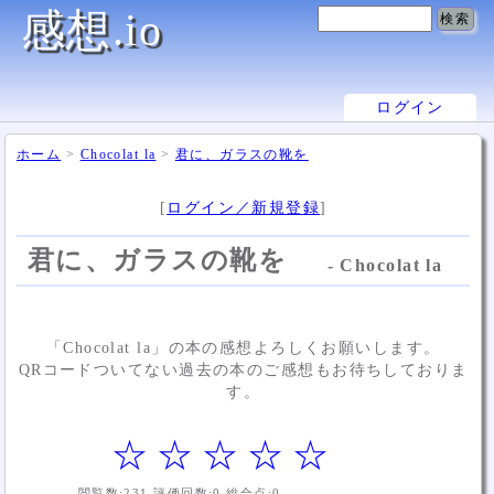
感想.io
ログイン
ホーム
>
Chocolat la
>
君に、ガラスの靴を
[
ログイン／新規登録
]
君に、ガラスの靴を
- Chocolat la
「Chocolat la」の本の感想よろしくお願いします。
QRコードついてない過去の本のご感想もお待ちしておりま
す。
☆
☆
☆
☆
☆
閲覧数:
231
評価回数:
0
総合点:
0