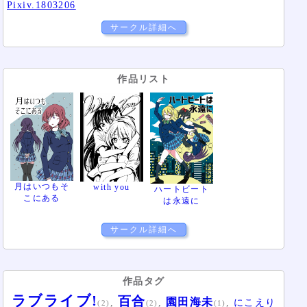
Pixiv.1803206
サークル詳細へ
作品リスト
月はいつもそ
with you
ハートビート
こにある
は永遠に
サークル詳細へ
作品タグ
ラブライブ!
百合
園田海未
,
,
,
にこえり
(2)
(2)
(1)