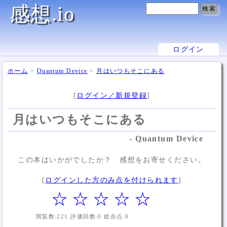
感想.io
ログイン
ホーム
>
Quantum Device
>
月はいつもそこにある
[
ログイン／新規登録
]
月はいつもそこにある
- Quantum Device
この本はいかがでしたか？ 感想をお寄せください。
[
ログインした方のみ点を付けられます
]
☆
☆
☆
☆
☆
閲覧数:
221
評価回数:
0
総合点:
0