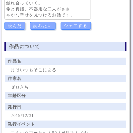
触れ合っていく。
希と真姫、不器用な二人がささ
やかな幸せを見つけるお話です。
読んだ
読みたい
シェアする
作品について
作品名
月はいつもそこにある
作家名
ゼロきち
年齢区分
発行日
2015/12/31
発行イベント
コミックマーケット89 3日目西ふ-04a