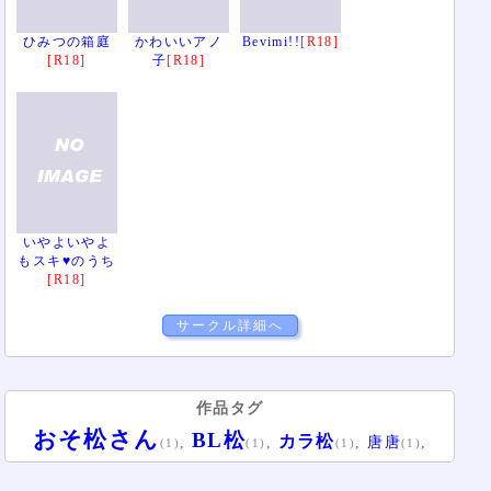
ひみつの箱庭
かわいいアノ
Bevimi!!
[R18]
[R18]
子
[R18]
いやよいやよ
もスキ♥のうち
[R18]
サークル詳細へ
作品タグ
おそ松さん
BL松
カラ松
,
,
,
,
唐唐
(1)
(1)
(1)
(1)