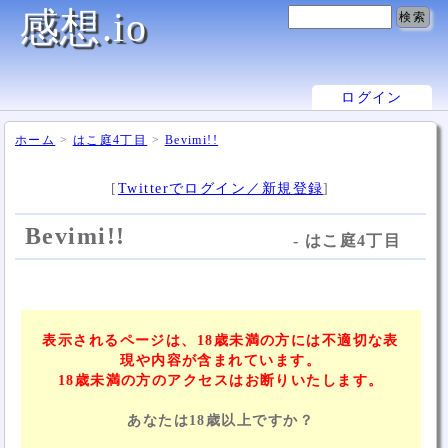
感想.io
ログイン
ホーム
>
はこ庭4丁目
>
Bevimi!!
[
Twitterでログイン／新規登録
]
Bevimi!!
- はこ庭4丁目
表示されるページは、18歳未満の方には不適切な表
現や内容が含まれています。
18歳未満の方のアクセスはお断りいたします。
あなたは18歳以上ですか？